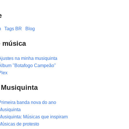
e
m
Tags BR
Blog
e música
Ajustes na minha musiquinta
Álbum "Botafogo Campeão"
Plex
a Musiquinta
Primeira banda nova do ano
Musiquinta
Musiquinta: Músicas que inspiram
Músicas de protesto