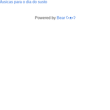
Musicas para o dia do susto
Powered by
Bear
ʕ•ᴥ•ʔ